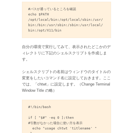
#パスが通っているところを確認

echo $PATH

/opt/local/bin:/opt/local/sbin:/usr/
bin:/bin:/usr/sbin:/sbin:/usr/local/
bin:/opt/X11/bin
自分の環境で実行してみて、表示されたどこかのデ
ィレクトリに下記のシェルスクリプトを作成しま
す。
シェルスクリプトの名前はウィンドウのタイトルの
変更をしたいコマンド名に設定しておきます。ここ
では、「chtwt」に設定します。（Change Terminal
Window Title の略）
#!/bin/bash

if [ "$#" -eq 0 ];then

#引数がなかった場合に使い方を表示

  echo "usage chtwt 'titlename' "
