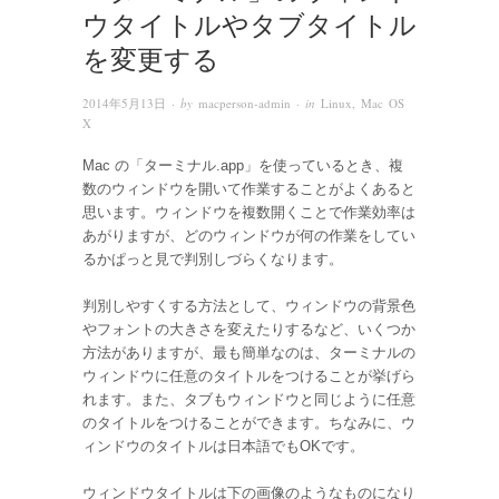
ウタイトルやタブタイトル
を変更する
2014年5月13日
· by
macperson-admin
· in
Linux
,
Mac OS
X
Mac の「ターミナル.app」を使っているとき、複
数のウィンドウを開いて作業することがよくあると
思います。ウィンドウを複数開くことで作業効率は
あがりますが、どのウィンドウが何の作業をしてい
るかぱっと見で判別しづらくなります。
判別しやすくする方法として、ウィンドウの背景色
やフォントの大きさを変えたりするなど、いくつか
方法がありますが、最も簡単なのは、ターミナルの
ウィンドウに任意のタイトルをつけることが挙げら
れます。また、タブもウィンドウと同じように任意
のタイトルをつけることができます。ちなみに、ウ
ィンドウのタイトルは日本語でもOKです。
ウィンドウタイトルは下の画像のようなものになり