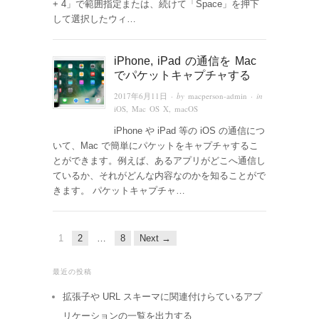
+ 4」で範囲指定または、続けて「Space」を押下
して選択したウィ…
iPhone, iPad の通信を Mac
でパケットキャプチャする
2017年6月11日
· by
macperson-admin
· in
iOS
,
Mac OS X
,
macOS
iPhone や iPad 等の iOS の通信につ
いて、Mac で簡単にパケットをキャプチャするこ
とができます。例えば、あるアプリがどこへ通信し
ているか、それがどんな内容なのかを知ることがで
きます。 パケットキャプチャ…
1
2
…
8
Next →
最近の投稿
拡張子や URL スキーマに関連付けらているアプ
リケーションの一覧を出力する