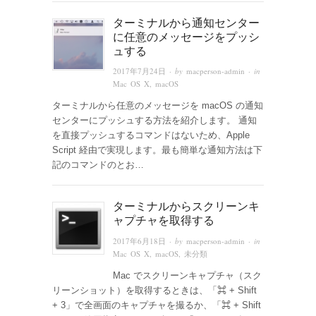
ターミナルから通知センター
に任意のメッセージをプッシ
ュする
2017年7月24日
· by
macperson-admin
· in
Mac OS X
,
macOS
ターミナルから任意のメッセージを macOS の通知
センターにプッシュする方法を紹介します。 通知
を直接プッシュするコマンドはないため、Apple
Script 経由で実現します。最も簡単な通知方法は下
記のコマンドのとお…
ターミナルからスクリーンキ
ャプチャを取得する
2017年6月18日
· by
macperson-admin
· in
Mac OS X
,
macOS
,
未分類
Mac でスクリーンキャプチャ（スク
リーンショット）を取得するときは、「⌘ + Shift
+ 3」で全画面のキャプチャを撮るか、「⌘ + Shift