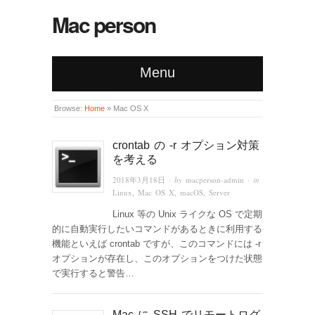
Mac person
Menu
Browse:
Home
»
Mac OS X
crontab の -r オプション対策
を考える
2018年3月18日
· by
macperson-admin
· in
Linux
,
Mac OS X
,
macOS
,
Server
Linux 等の Unix ライクな OS で定期
的に自動実行したいコマンドがあるときに利用する
機能といえば crontab ですが、このコマンドには -r
オプションが存在し、このオプションをつけた状態
で実行すると警告…
Mac に SSH でリモートログ