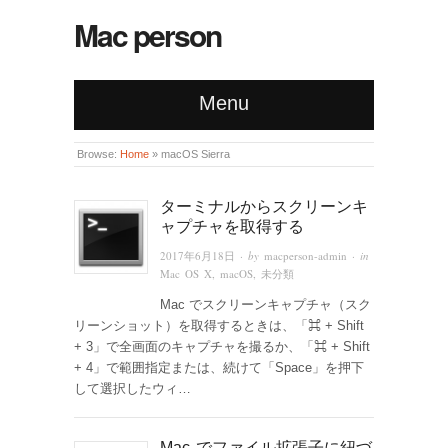
Mac person
Menu
Browse:
Home
»
macOS Sierra
ターミナルからスクリーンキ
ャプチャを取得する
2017年6月18日
· by
macperson-admin
· in
Mac OS X
,
macOS
,
未分類
Mac でスクリーンキャプチャ（スク
リーンショット）を取得するときは、「⌘ + Shift
+ 3」で全画面のキャプチャを撮るか、「⌘ + Shift
+ 4」で範囲指定または、続けて「Space」を押下
して選択したウィ…
Mac でファイル拡張子に紐づ