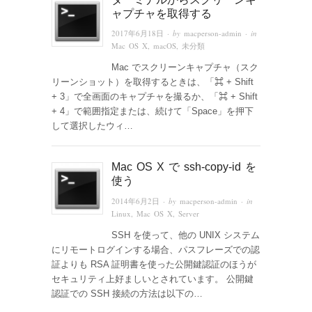
ャプチャを取得する
2017年6月18日
· by
macperson-admin
· in
Mac OS X
,
macOS
,
未分類
Mac でスクリーンキャプチャ（スク
リーンショット）を取得するときは、「⌘ + Shift
+ 3」で全画面のキャプチャを撮るか、「⌘ + Shift
+ 4」で範囲指定または、続けて「Space」を押下
して選択したウィ…
Mac OS X で ssh-copy-id を
使う
2014年6月2日
· by
macperson-admin
· in
Linux
,
Mac OS X
,
Server
SSH を使って、他の UNIX システム
にリモートログインする場合、パスフレーズでの認
証よりも RSA 証明書を使った公開鍵認証のほうが
セキュリティ上好ましいとされています。 公開鍵
認証での SSH 接続の方法は以下の…