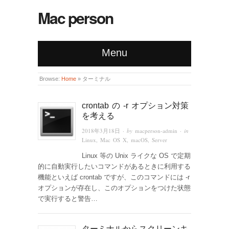
Mac person
Menu
Browse:
Home
»
ターミナル
crontab の -r オプション対策
を考える
2018年3月18日
· by
macperson-admin
· in
Linux
,
Mac OS X
,
macOS
,
Server
Linux 等の Unix ライクな OS で定期
的に自動実行したいコマンドがあるときに利用する
機能といえば crontab ですが、このコマンドには -r
オプションが存在し、このオプションをつけた状態
で実行すると警告…
ターミナルからスクリーンキ