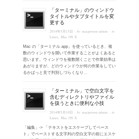
「ターミナル」のウィンドウ
タイトルやタブタイトルを変
更する
2014年5月13日
· by
macperson-admin
· in
Linux
,
Mac OS X
Mac の「ターミナル.app」を使っているとき、複
数のウィンドウを開いて作業することがよくあると
思います。ウィンドウを複数開くことで作業効率は
あがりますが、どのウィンドウが何の作業をしてい
るかぱっと見で判別しづらくなり…
「ターミナル」で空白文字を
含むディレクトリやファイル
を扱うときに便利な小技
2014年5月10日
· by
macperson-admin
· in
Linux
,
Mac OS X
「編集」-> 「テキストをエスケープしてペース
ト」でペーストする文字列の空白文字の前にエスケ