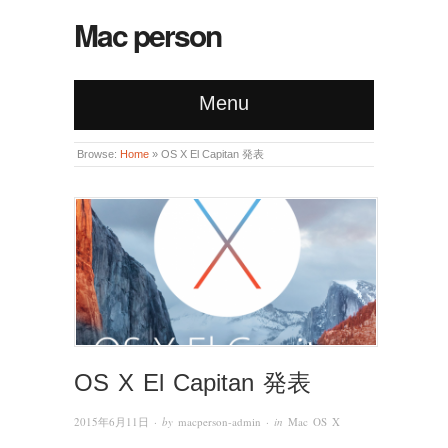
Mac person
Menu
Browse:
Home
»
OS X El Capitan 発表
OS X El Capitan 発表
2015年6月11日
· by
macperson-admin
· in
Mac OS X