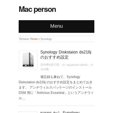
Mac person
Menu
Browse:
Home
»
Synology
Synology Diskstaion ds216j
のおすすめ設定
2016年6月13日
· by
macperson-admin
· in
その他
備忘録も兼ねて、Synology
Diskstation ds216j のおすすめ設定をまとめておき
ます。 アンチウィルスパッケージのインストール
DSM 用に「Antivirus Essential」というアンチウィ
ル…
nasne から Synology