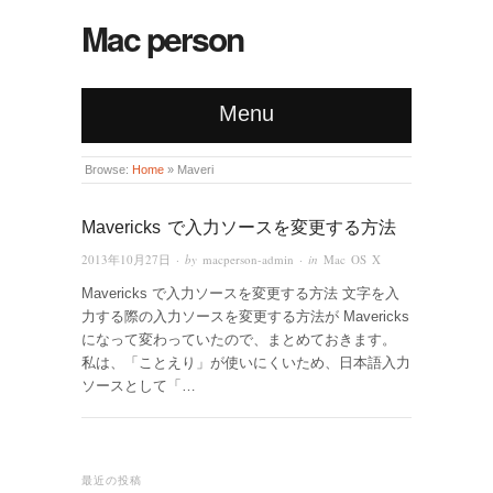
Mac person
Menu
Browse:
Home
»
Maveri
Mavericks で入力ソースを変更する方法
2013年10月27日
· by
macperson-admin
· in
Mac OS X
Mavericks で入力ソースを変更する方法 文字を入
力する際の入力ソースを変更する方法が Mavericks
になって変わっていたので、まとめておきます。
私は、「ことえり」が使いにくいため、日本語入力
ソースとして「…
最近の投稿