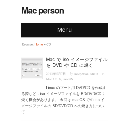
Mac person
Menu
Browse:
Home
»
CD
Mac で iso イメージファイル
を DVD や CD に焼く
2013年5月7日
· by
macperson-admin
· in
Mac OS X
,
macOS
Linux のブート用 DVD/CD を作成す
る際など，iso イメージファイルを BD/DVD/CD に
焼く機会があります。 今回は macOS での iso イ
メージファイルの BD/DVD/CD への焼き方につい
て…